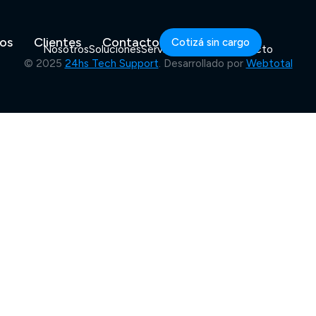
ios
Clientes
Contacto
Cotizá sin cargo
Nosotros
Soluciones
Servicios
Clientes
Contacto
© 2025
24hs Tech Support
. Desarrollado por
Webtotal