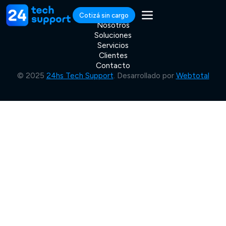
Cotizá sin cargo
Nosotros
Soluciones
Servicios
Clientes
Contacto
© 2025
24hs Tech Support
. Desarrollado por
Webtotal