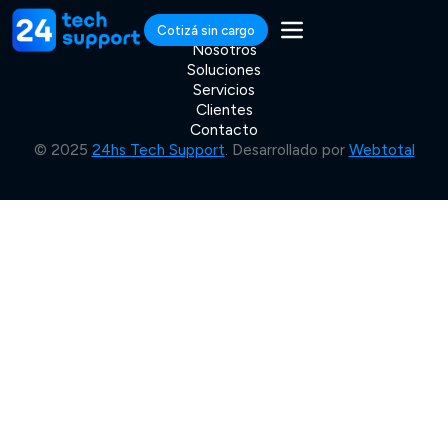
Cotizá sin cargo
Nosotros
Soluciones
Servicios
Clientes
Contacto
© 2025
24hs Tech Support
. Desarrollado por
Webtotal