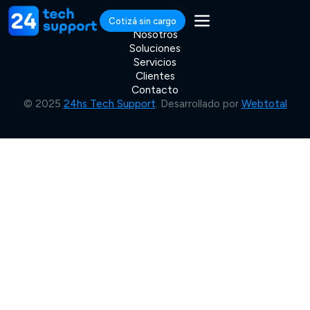
Cotizá sin cargo
Nosotros
Soluciones
Servicios
Clientes
Contacto
© 2025
24hs Tech Support
. Desarrollado por
Webtotal