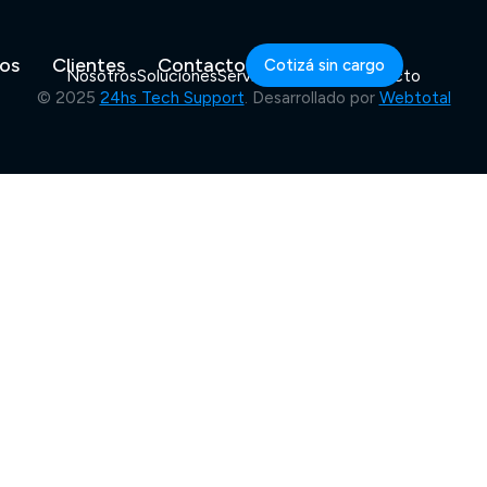
ios
Clientes
Contacto
Cotizá sin cargo
Nosotros
Soluciones
Servicios
Clientes
Contacto
© 2025
24hs Tech Support
. Desarrollado por
Webtotal