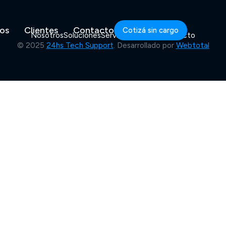
ios
Clientes
Contacto
Cotizá sin cargo
Nosotros
Soluciones
Servicios
Clientes
Contacto
© 2025
24hs Tech Support
. Desarrollado por
Webtotal