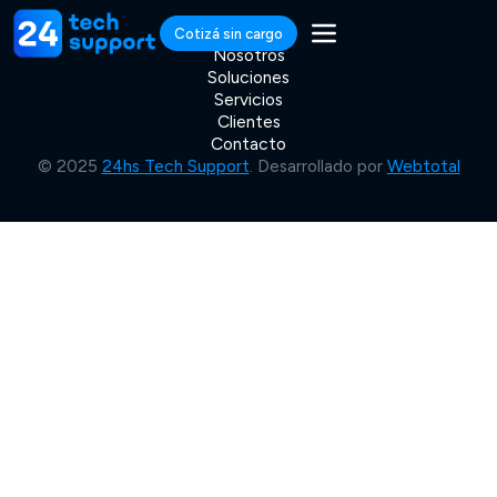
Cotizá sin cargo
Nosotros
Soluciones
Servicios
Clientes
Contacto
© 2025
24hs Tech Support
. Desarrollado por
Webtotal