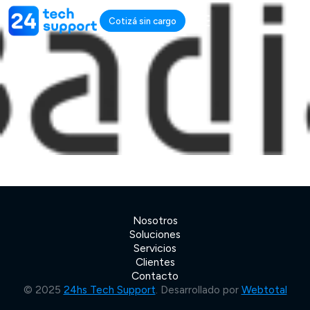
Cotizá sin cargo
Nosotros
Soluciones
Servicios
Clientes
Contacto
© 2025
24hs Tech Support
. Desarrollado por
Webtotal