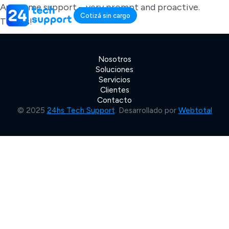
Awesome support – very prompt and proactive.
Cotizá sin cargo
Thanks!
Nosotros
Soluciones
Servicios
Clientes
Contacto
© 2025
24hs Tech Support
. Desarrollado por
Webtotal