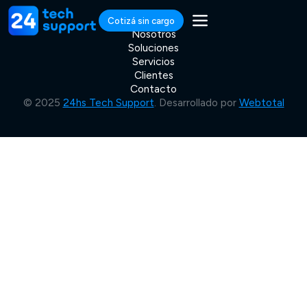
Cotizá sin cargo
Nosotros
Soluciones
Servicios
Clientes
Contacto
© 2025
24hs Tech Support
. Desarrollado por
Webtotal