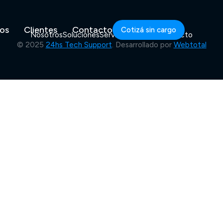
ios
Clientes
Contacto
Cotizá sin cargo
Nosotros
Soluciones
Servicios
Clientes
Contacto
© 2025
24hs Tech Support
. Desarrollado por
Webtotal