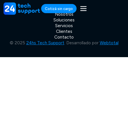
Cotizá sin cargo
Nosotros
Soluciones
Servicios
Clientes
Contacto
© 2025
24hs Tech Support
. Desarrollado por
Webtotal