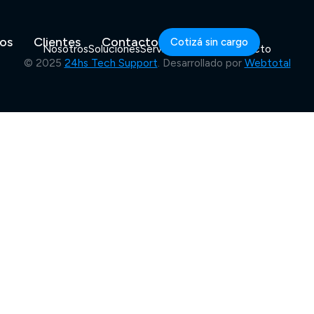
ios
Clientes
Contacto
Cotizá sin cargo
Nosotros
Soluciones
Servicios
Clientes
Contacto
© 2025
24hs Tech Support
. Desarrollado por
Webtotal