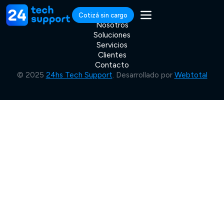
Cotizá sin cargo
Nosotros
Soluciones
Servicios
Clientes
Contacto
© 2025
24hs Tech Support
. Desarrollado por
Webtotal